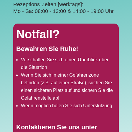
Rezeptions-Zeiten [werktags]:
Mo - Sa: 08:00 - 13:00 & 14:00 - 19:00 Uhr
Notfall?
Bewahren Sie Ruhe!
Verschaffen Sie sich einen Überblick über
die Situation
Wenn Sie sich in einer Gefahrenzone
befinden (z.B. auf einer Straße), suchen Sie
einen sicheren Platz auf und sichern Sie die
Gefahrenstelle ab!
Wenn möglich holen Sie sich Unterstützung
Kontaktieren Sie uns unter